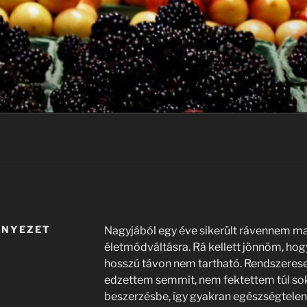
RNYEZET
Nagyjából egy éve sikerült rávennem m
életmódváltásra. Rá kellett jönnöm, hog
hosszú távon nem tartható. Rendszeres
edzettem semmit, nem fektettem túl sok
beszerzésbe, így gyakran egészségtelen 