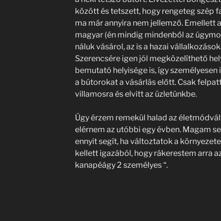
között és tetszett, hogy rengeteg szép fa
ma már annyira nem jellemző. Emellett 
magyar (én mindig mindenből az úgymond
náluk vásárol, az is a hazai vállalkozások
Szerencsére igen jól megközelíthető he
bemutató helyisége is, így személyesen
a bútorokat a vásárlás előtt. Csak felp
villamosra és elvitt az üzletünkbe.
Úgy érzem remekül halad az életmódvált
elérnem az utóbbi egy évben. Magam s
ennyit segít, ha változtatok a környeze
kellett igazából, hogy rákerestem arra a
kanapéágy 2 személyes “.