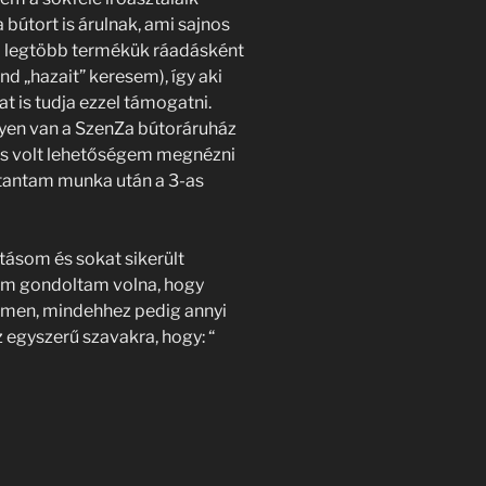
 bútort is árulnak, ami sajnos
a legtöbb termékük ráadásként
 „hazait” keresem), így aki
at is tudja ezzel támogatni.
lyen van a SzenZa bútoráruház
 is volt lehetőségem megnézni
attantam munka után a 3-as
ásom és sokat sikerült
em gondoltam volna, hogy
temen, mindehhez pedig annyi
z egyszerű szavakra, hogy: “