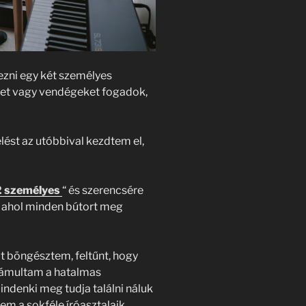
ezni egy két személyes
et vagy vendégeket fogadok,
lést az utóbbival kezdtem el,
2 személyes
“ és szerencsére
, ahol minden bútort meg
t böngésztem, feltűnt, hogy
elámultam a hatalmas
indenki meg tudja találni náluk
tem a sokféle íróasztalaik