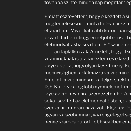
továbbá szinte minden nap megittam egy
Emiatt észrevettem, hogy elkezdett a sú
megterheléseknél, mint a futás a busz ut
elfáradtam. Mivel fiatalabb koromban s
zavart. Tudtam, hogy ennél jobban is lehet
életmódváltásba kezdtem. Először arra
jobban táplálkozzak. Amellett, hogy el
vitaminoknak is utánanéztem és elkezdte
Ügyelek arra, hogy olyan készítményeke
mennyiségben tartalmazzák a vitaminokat
Emellett a vitaminoknak a teljes spektru
D, E, K, illetve a legtöbb nyomelemet, min
igyekszem bevinni a szervezetembe. A má
sokat segített az életmódváltásban, az 
szenza.hu bútoráruháza volt. Elég régi é
ugyanis a szobámnak, így rengeteget seg
benne számos bútort, többségében eme