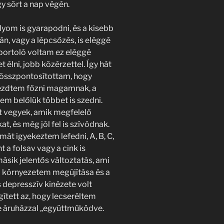
 sört a nap végén.
lyom is gyarapodni, és a kisebb
án, vagy a lépcsőzés, is eléggé
portoló voltam ez eléggé
 élni, jobb közérzettel. Így hát
 összpontosítottam, hogy
kezdtem főzni magamnak, a
m belőlük többet is szedni.
t vegyek, amik megfelelő
, és még jól fel is szívódnak.
mát igyekeztem lefedni, A, B, C,
t a folsav vagy a cink is
sik jelentős változtatás, ami
a környezetem megújítása és a
s depresszív kinézete volt
ített az, hogy lecseréltem
 áruházzal „együttműködve.