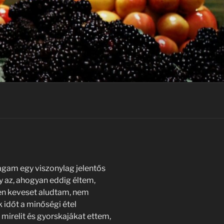
agam egy viszonylag jelentős
y az, ahogyan eddig éltem,
en keveset aludtam, nem
 időt a minőségi étel
mirelit és gyorskajákat ettem,