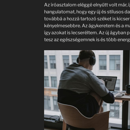
Az íróasztalom eléggé elnyűtt volt már, í
hangulatomat, hogy egy új és stílusos 
továbbá a hozzá tartozó széket is kicser
kényelmesebbre. Az ágykeretem és a matr
így azokat is lecseréltem. Az új ágyban p
tesz az egészségemnek is és több energ