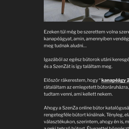
Ezeken túl még be szerettem volna szer
kanapéágyat, amin, amennyiben vendég
meg tudnak aludni…
Igazából az egész bútorok utáni keresgé
és a SzenZát is így találtam meg.
Először rákerestem, hogy “
kanapéágy 
rátaláltam az emlegetett bútoráruházra
tudtam venni, ami kellett nekem.
Ahogy a SzenZa online bútor katalógusá
rengetegféle bútort kínálnak. Tényleg, 
választékukon, szerintem, ahogy én is, m
a neki tetsző bútort. Élvezettel böngész