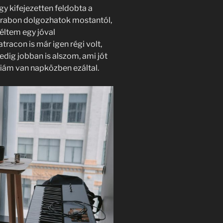
gy kifejezetten feldobta a
darabon dolgozhatok mostantól,
éltem egy jóval
acon is már igen régi volt,
edig jobban is alszom, ami jót
iám van napközben ezáltal.