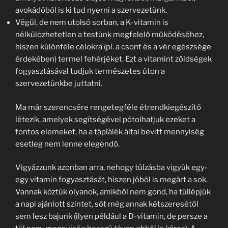
avokádóból is ki tud nyerni a szervezetünk.
Végül, de nem utolsó sorban, a K-vitamin is
nélkülözhetetlen a testünk megfelelő működéséhez,
hiszen különféle célokra (pl. a csont és a vér egészsége
érdekében) termel fehérjéket. Ezt a vitamint zöldségek
fogyasztásával tudjuk természetes úton a
szervezetünkbe juttatni.
Ma már szerencsére rengetegféle étrendkiegészítő
létezik, amelyek segítségével pótolhatjuk ezeket a
fontos elemeket, ha a táplálék által bevitt mennyiség
esetleg nem lenne elegendő.
Vigyázzunk azonban arra, nehogy túlzásba vigyük egy-
egy vitamin fogyasztását, hiszen jóból is megárt a sok.
Vannak köztük olyanok, amikből nem gond, ha túllépjük
a napi ajánlott szintet, sőt még annak kétszeresétől
sem lesz bajunk (ilyen például a D-vitamin, de persze a