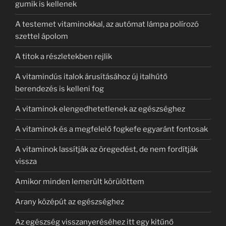
gumik is kellenek
A testemet vitaminokkal, az autómat lámpa polírozó
szettel ápolom
A titok a részletekben rejlik
A vitamindús italok árusításához új italhűtő
berendezés is kelleni fog
A vitaminok elengedhetetlenek az egészséghez
A vitaminok és a megfelelő fogkefe egyaránt fontosak
A vitaminok lassítják az öregedést, de nem fordítják
vissza
Amikor minden lemerült körülöttem
Arany középút az egészséghez
Az egészség visszanyeréséhez itt egy kitűnő