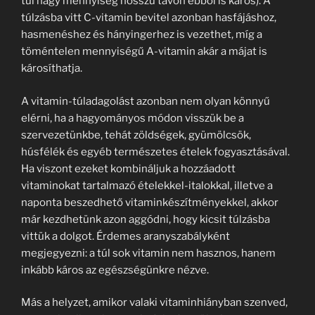
túl nagy mennyiség hosszú távon ebből is káros). A
túlzásba vitt C-vitamin bevitel azonban hasfájáshoz,
hasmenéshez és hányingerhez is vezethet, míg a
töméntelen mennyiségű A-vitamin akár a májat is
károsíthatja.
A vitamin-túladagolást azonban nem olyan könnyű
elérni, ha a hagyományos módon visszük be a
szervezetünkbe, tehát zöldségek, gyümölcsök,
húsfélék és egyéb természetes ételek fogyasztásával.
Ha viszont ezeket kombináljuk a hozzáadott
vitaminokat tartalmazó ételekkel-italokkal, illetve a
naponta beszedhető vitaminkészítményekkel, akkor
már kezdhetünk azon aggódni, hogy kicsit túlzásba
vittük a dolgot. Érdemes aranyszabályként
megjegyezni: a túl sok vitamin nem hasznos, hanem
inkább káros az egészségünkre nézve.
Más a helyzet, amikor valaki vitaminhiányban szenved,