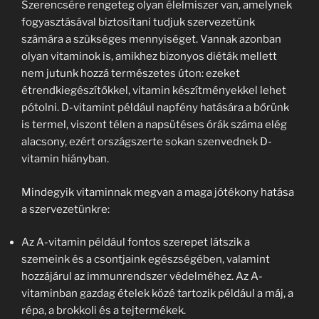
Szerencsére rengeteg olyan élelmiszer van, amelynek
fogyasztásával biztosítani tudjuk szervezetünk
számára a szükséges mennyiséget. Vannak azonban
olyan vitaminok is, amikhez bizonyos diéták mellett
nem jutunk hozzá természetes úton: ezeket
étrendkiegészítőkkel, vitamin készítményekkel lehet
pótolni. D-vitamint például napfény hatására a bőrünk
is termel, viszont télen a napsütéses órák száma elég
alacsony, ezért országszerte sokan szenvednek D-
vitamin hiányban.
Mindegyik vitaminnak megvan a maga jótékony hatása
a szervezetünkre:
Az A-vitamin például fontos szerepet látszik a
szemeink és a csontjaink egészségében, valamint
hozzájárul az immunrendszer védelméhez. Az A-
vitaminban gazdag ételek közé tartozik például a máj, a
répa, a brokkoli és a tejtermékek.