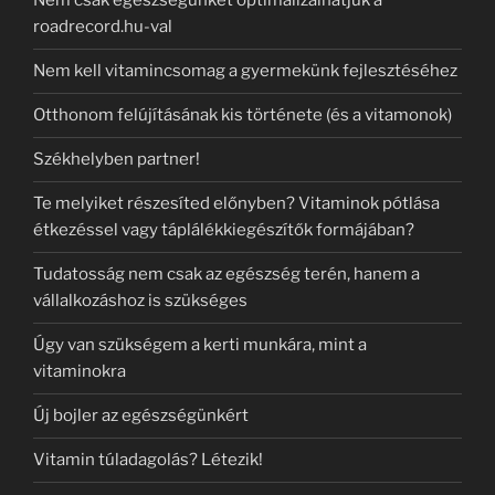
Nem csak egészségünket optimalizálhatjuk a
roadrecord.hu-val
Nem kell vitamincsomag a gyermekünk fejlesztéséhez
Otthonom felújításának kis története (és a vitamonok)
Székhelyben partner!
Te melyiket részesíted előnyben? Vitaminok pótlása
étkezéssel vagy táplálékkiegészítők formájában?
Tudatosság nem csak az egészség terén, hanem a
vállalkozáshoz is szükséges
Úgy van szükségem a kerti munkára, mint a
vitaminokra
Új bojler az egészségünkért
Vitamin túladagolás? Létezik!