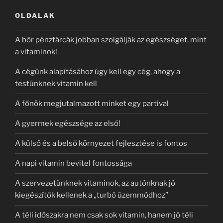
kifejezésre:
OLDALAK
A bőr pénztárcák jobban szolgálják az egészséget, mint
a vitaminok!
A cégünk alapításához úgy kell egy cég, ahogy a
testünknek vitamin kell
A főnök megjutalmazott minket egy partival
A gyermek egészsége az első!
A külső és a belső környezet fejlesztése is fontos
A napi vitamin bevitel fontossága
A szervezetünknek vitaminok, az autónknak jó
kiegészítők kellenek a „turbó üzemmódhoz”
A téli időszakra nem csak sok vitamin, hanem jó téli