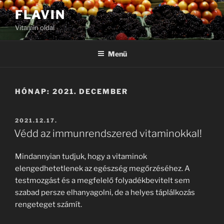
Tartalomhoz
FLAVIN
Vitamin oldal
Menü
HÓNAP:
2021. DECEMBER
BEKÜLDVE:
2021.12.17.
Védd az immunrendszered vitaminokkal!
Mindannyian tudjuk, hogy a vitaminok
elengedhetetlenek az egészség megőrzéséhez. A
testmozgást és a megfelelő folyadékbevitelt sem
szabad persze elhanyagolni, de a helyes táplálkozás
rengeteget számít.