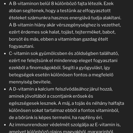
A B-vitaminon belül 8 különböző fajta létezik. Ezek
abban segítenek, hogy a testünk az elfogyasztott
ételeket számunkra hasznos energiává tudja alakítani.
A B-vitamin hiány akár vérszegénységhez is vezethet,
ezért érdemes sok halat, tojást, tejterméket, babot,
borsót és más, ebben a vitaminban gazdag ételt
fogyasztani.
C-vitamin sok gyümölcsben és zöldségben található,
ezért ne felejtsünk el mindennap eleget fogyasztani
ezekből a finomságokból. Segíti a gyógyulást, így
betegségek esetén különösen fontos a megfelelő
mennyiség bevitele.
A D-vitamin a kalcium felszívódásához járul hozzá,
aminek jóvoltából a csontjaink erősek és
egészségesek lesznek. A máj, a tojás és néhány halfajta
különösen sokat tartalmaz ebből a fontos vitaminból,
de a bőrünk is képes termelni, ha napfény éri.
Az immunrendszer védelmét szolgálja az E-vitamin is,
amelyet különböző olajos magvakból, margarinból,