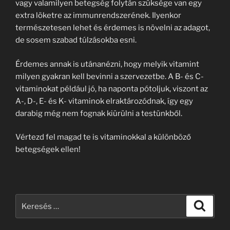
vagy valamilyen betegség folytán szüksége van egy
extra löketre az immunrendszerének. Ilyenkor
természetesen lehet és érdemes is növelni az adagot,
de sosem szabad túlzásokba esni.
Érdemes annak is utánanézni, hogy melyik vitamint
milyen gyakran kell bevinni a szervezetbe. A B- és C-
vitaminokat például jó, ha naponta pótoljuk, viszont az
A-, D-, E- és K- vitaminok elraktározódnak, így egy
darabig még nem fognak kiürülni a testünkből.
Vértezd fel magad te is vitaminokkal a különböző
betegségek ellen!
Keresés
Keresé
a
következő