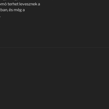
omó terhet levesznek a
tban, és még a
.