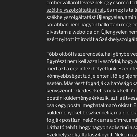
ember válláról levesznek egy csomó ter
székhelyszolgáltatás árak
, és meg is ta
székhelyszolgáltatást Újlengyelen, ami
korábban nem nagyon hallottam még errő
olvastam a weboldalon, Újlengyelen nem k
ezért nyitott itt irodát a Székhelyszolgál
Több okból is szerencsés, ha igénybe ves
Egyrészt nem kell azzal vesződni, hogy a
mert azt a cég intézi helyettünk. Szerin
könnyebbséget tud jelenteni, főleg újon
esetén. Másrészt fogadják a hatóságokat
kényszerintézkedéseket is nekik kell tűr
postán küldeménye érkezik, azt is átves
csak egy postai meghatalmazó okirat. E
küldeményeket beszkennelik, majd elektr
fogják postázni nekünk arra a címre, a
Látható tehát, hogy nagyon sokszínű a sz
Székhelyszolgáltatás24 nyújt. Nekem az