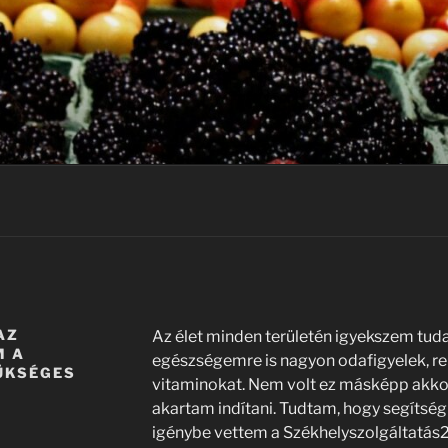
AZ
Az élet minden területén igyekszem tudat
M A
egészségemre is nagyon odafigyelek, r
ÜKSÉGES
vitaminokat. Nem volt ez másképp akkor
akartam indítani. Tudtam, hogy segítség
igénybe vettem a Székhelyszolgáltatás24