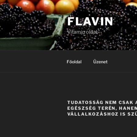
Tartalomhoz
FLAVIN
Vitamin oldal
Főoldal
Üzenet
TUDATOSSÁG NEM CSAK 
EGÉSZSÉG TERÉN, HANE
VÁLLALKOZÁSHOZ IS SZ