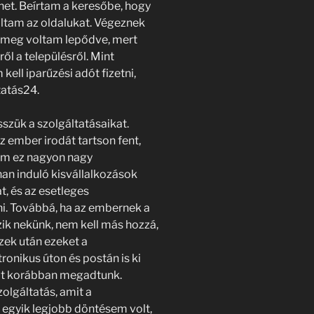
het. Beírtam a keresőbe, hogy
láltam az oldalukat. Végeznek
n meg voltam lepődve, mert
l a településről. Mint
ell iparűzési adót fizetni,
tatás24.
szük a szolgáltatásaikat.
z ember irodát tartson fent,
tem ez nagyon nagy
nan induló kisvállalkozások
, és az esetleges
ni. Továbbá, ha az embernek a
zik nekünk, nem kell más hozzá,
zek után ezeket a
onikus úton és postán is ki
mit korábban megadtunk.
olgáltatás, amit a
 egyik legjobb döntésem volt,