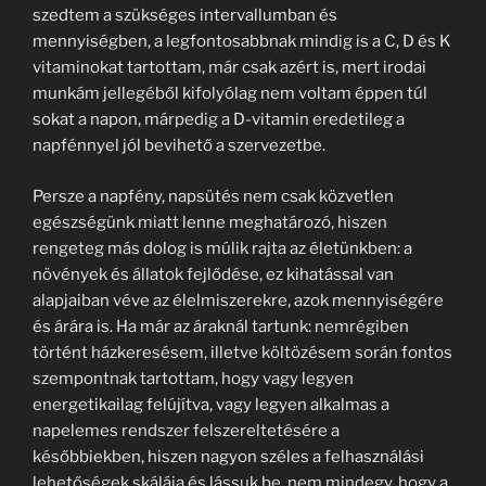
szedtem a szükséges intervallumban és
mennyiségben, a legfontosabbnak mindig is a C, D és K
vitaminokat tartottam, már csak azért is, mert irodai
munkám jellegéből kifolyólag nem voltam éppen túl
sokat a napon, márpedig a D-vitamin eredetileg a
napfénnyel jól bevihető a szervezetbe.
Persze a napfény, napsütés nem csak közvetlen
egészségünk miatt lenne meghatározó, hiszen
rengeteg más dolog is múlik rajta az életünkben: a
növények és állatok fejlődése, ez kihatással van
alapjaiban véve az élelmiszerekre, azok mennyiségére
és árára is. Ha már az áraknál tartunk: nemrégiben
történt házkeresésem, illetve költözésem során fontos
szempontnak tartottam, hogy vagy legyen
energetikailag felújítva, vagy legyen alkalmas a
napelemes rendszer felszereltetésére a
későbbiekben, hiszen nagyon széles a felhasználási
lehetőségek skálája és lássuk be, nem mindegy, hogy a