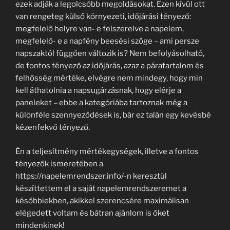
ezek adják a legolcsóbb megoldásokat. Ezen kívül ott
van rengeteg külső környezeti, időjárási tényező:
megfelelő helyre van- e felszerelve a napelem,
megfelelő- e a napfény beesési szöge – ami persze
napszaktól függően változik is? Nem befolyásolható,
de fontos tényező az időjárás, azaz a páratartalom és
felhősség mértéke, elvégre nem mindegy, hogy min
kell áthatolnia a napsugárzásnak, hogy elérje a
paneleket – ebbe a kategóriába tartoznak még a
különféle szennyeződések is, bár ez talán egy kevésbé
kézenfekvő tényező.
Én a teljesítmény mértékegységek, illetve a fontos
tényezők ismeretében a
https://napelemrendszer.info/-n keresztül
készíttettem el a saját napelemrendszeremet a
későbbiekben, akikkel szerencsére maximálisan
elégedett voltam és bátran ajánlom is őket
mindenkinek!