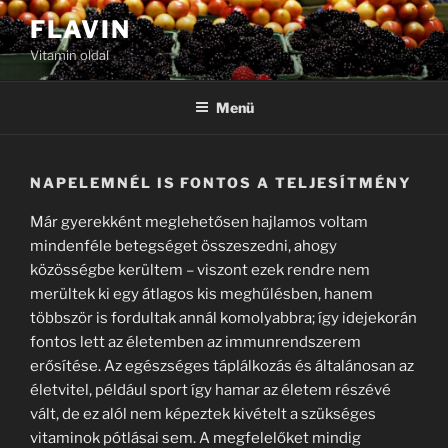
Tartalomhoz
FLAVIN
Vitamin oldal
Menü
NAPELEMNÉL IS FONTOS A TELJESÍTMÉNY
Már gyerekként meglehetősen hajlamos voltam
mindenféle betegséget összeszedni, ahogy
közösségbe kerültem – viszont ezek rendre nem
merültek ki egy átlagos kis meghűlésben, hanem
többször is fordultak annál komolyabbra; így idejekorán
fontos lett az életemben az immunrendszerem
erősítése. Az egészséges táplálkozás és általánosan az
életvitel, például sport így hamar az életem részévé
vált, de ez alól nem képeztek kivételt a szükséges
vitaminok pótlásai sem. A megfelelőket mindig