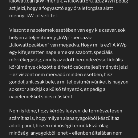
kilowattban (kW) mérjük. A kilowattóra, azaz kWh pedig
azt jelzi, hogy a fogyasztó egy óra leforgása alatt
mennyi kW-ot vett fel.
Viszont a napelemek esetében van egy kis csavar, sok
helyen a teljesítmény „kWp”-ben, azaz
„kilowattpeakben” van megadva. Hogy mi is ez? A kWp
egy kifejezetten napelemekre szabott, speciális
mértékegység, amely az adott berendezéssel ideális
körülmények között elérhető csúcsteljesítményét jelzi
– ez viszont nem mérvadó minden esetben, hisz
gondoljunk csak bele, a mi teljesítményünket is nagyon
sokszor alakítják a külső tényezők, ez pedig a
napelemekkel sincs másként.
Nem is kéne, hogy kérdés legyen, de természetesen
számít az is, hogy milyen alapanyagokból készült az
adott panel, hiszen minőségi termék kizárólag
minőségi anyagokból lehet – ellenben általában nem