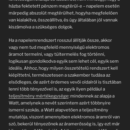
házba fektetett pénzem megtérül-e – napelem esetén
márpedig abszolút megtérülhet, hogyha megfelelően
van kialakítva, összeállítva, és úgy általában jól vannak
kiszámolva a szükséges dolgok.
Ha a napelemrendszert rosszul állítják össze, akkor
vagy nem tud megfelelő mennyiségű elektromos
áramot termelni, vagy túltermelés fog történni,
logikusan gondolkodva egyik sem lehet cél, egyik sem
ideális. Ahhoz, hogy milyen összetételű rendszert kell
kiépíttetni, természetesen a szakember tudása az
elsődleges, de azért érdemes vevői oldalról is tisztában
lenni több tényezővel is, az egyik ilyen például a
teljesítmény mértékegysége
: mindennek az alapja a
Watt, amelynek a nevét szerintem azért többnyire
ismerni szokás. a Watt alapvetően a teljesítmény
mutatója, viszont amennyiben elektromos áramról van
szó, bekerül tényezőnek az áramerősség is, így ezt már