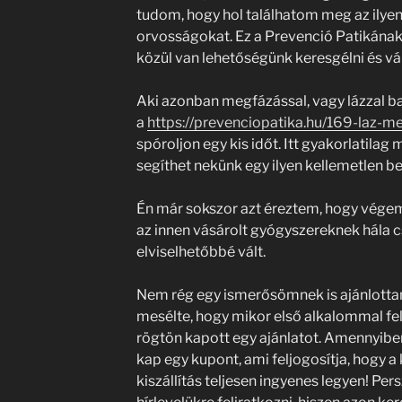
tudom, hogy hol találhatom meg az ilye
orvosságokat. Ez a Prevenció Patikának
közül van lehetőségünk keresgélni és vá
Aki azonban megfázással, vagy lázzal b
a
https://prevenciopatika.hu/169-laz-meg
spóroljon egy kis időt. Itt gyakorlatila
segíthet nekünk egy ilyen kellemetlen 
Én már sokszor azt éreztem, hogy végem
az innen vásárolt gyógyszereknek hála c
elviselhetőbbé vált.
Nem rég egy ismerősömnek is ajánlottam 
mesélte, hogy mikor első alkalommal fe
rögtön kapott egy ajánlatot. Amennyiben 
kap egy kupont, ami feljogosítja, hogy a
kiszállítás teljesen ingyenes legyen! Pe