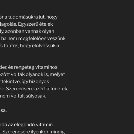
 a tudomásukra jut, hogy
adagolás. Egyszerű ételek
ély, azonban vannak olyan
t ha nem megfelelően veszünk
is fontos, hogy elolvassuk a
der, és rengeteg vitaminos
zött voltak olyanok is, melyet
tekintve, így bizonyos
be. Szerencsére azért a tünetek,
 nem voltak súlyosak.
ása.
 oda az elegendő vitamin
. Szerencsére ilyenkor mindig