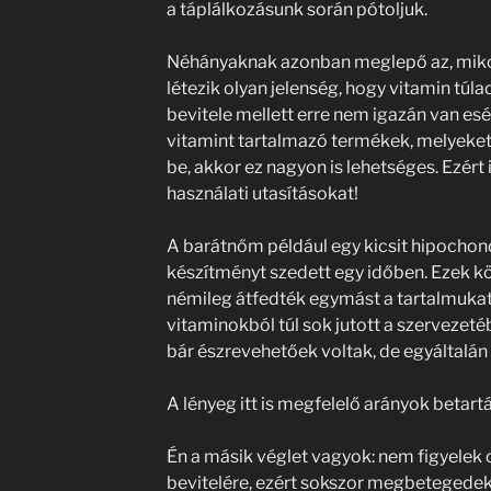
a táplálkozásunk során pótoljuk.
Néhányaknak azonban meglepő az, mikor
létezik olyan jelenség, hogy vitamin túl
bevitele mellett erre nem igazán van es
vitamint tartalmazó termékek, melyeke
be, akkor ez nagyon is lehetséges. Ezért 
használati utasításokat!
A barátnőm például egy kicsit hipochon
készítményt szedett egy időben. Ezek kö
némileg átfedték egymást a tartalmukat 
vitaminokból túl sok jutott a szervezeté
bár észrevehetőek voltak, de egyáltalán
A lényeg itt is megfelelő arányok betart
Én a másik véglet vagyok: nem figyelek
bevitelére, ezért sokszor megbetegedek