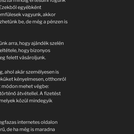
resztül mindig értesülni fogunk
. Ezekből egyébként
emfülesek vagyunk, akkor
zhetünk be, de még a pénzen is
nk arra, hogy ajándék szelén
eltétele, hogy bizonyos
g felett vásároljunk.
g, ahol akár személyesen is
éküket kényelmesen, otthonról
két módon mehet végbe:
rténő átvétellel. A fizetést
, melyek közül mindegyik
egfazas internetes oldalon
örű, de ha még is maradna