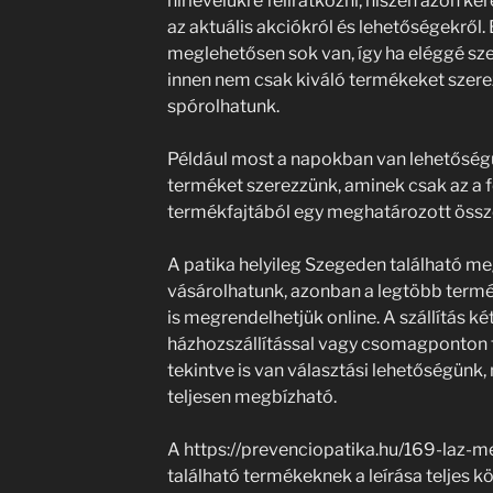
hírlevelükre feliratkozni, hiszen azon ke
az aktuális akciókról és lehetőségekről
meglehetősen sok van, így ha eléggé sz
innen nem csak kiváló termékeket szere
spórolhatunk.
Például most a napokban van lehetőségü
terméket szerezzünk, aminek csak az a f
termékfajtából egy meghatározott össze
A patika helyileg Szegeden található me
vásárolhatunk, azonban a legtöbb term
is megrendelhetjük online. A szállítás 
házhozszállítással vagy csomagponton tö
tekintve is van választási lehetőségünk
teljesen megbízható.
A https://prevenciopatika.hu/169-laz-m
található termékeknek a leírása teljes k