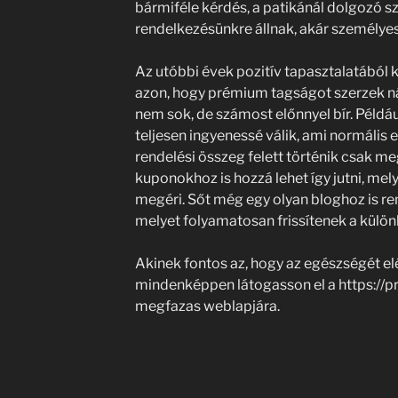
bármiféle kérdés, a patikánál dolgozó 
rendelkezésünkre állnak, akár személyes
Az utóbbi évek pozitív tapasztalatából 
azon, hogy prémium tagságot szerzek ná
nem sok, de számost előnnyel bír. Példáu
teljesen ingyenessé válik, ami normális
rendelési összeg felett történik csak 
kuponokhoz is hozzá lehet így jutni, mel
megéri. Sőt még egy olyan bloghoz is r
melyet folyamatosan frissítenek a külö
Akinek fontos az, hogy az egészségét elé
mindenképpen látogasson el a https://p
megfazas weblapjára.