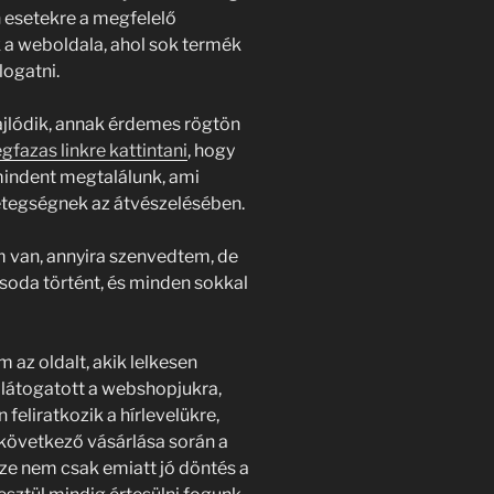
n esetekre a megfelelő
 a weboldala, ahol sok termék
logatni.
ajlódik, annak érdemes rögtön
fazas linkre kattintani
, hogy
g mindent megtalálunk, ami
betegségnek az átvészelésében.
 van, annyira szenvedtem, de
soda történt, és minden sokkal
az oldalt, akik lelkesen
llátogatott a webshopjukra,
feliratkozik a hírlevelükre,
 következő vásárlása során a
rsze nem csak emiatt jó döntés a