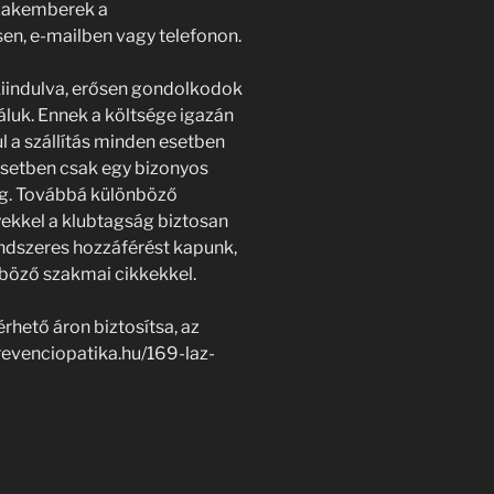
szakemberek a
en, e-mailben vagy telefonon.
kiindulva, erősen gondolkodok
luk. Ennek a költsége igazán
l a szállítás minden esetben
 esetben csak egy bizonyos
meg. Továbbá különböző
yekkel a klubtagság biztosan
endszeres hozzáférést kapunk,
nböző szakmai cikkekkel.
rhető áron biztosítsa, az
revenciopatika.hu/169-laz-