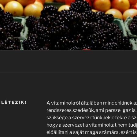
LÉTEZIK!
A vitaminokról általában mindenkinek az
rendszeres szedésük, ami persze igaz is
szüksége a szervezetünknek ezekre a sz
hogy a szervezet a vitaminokat nem tud
előállítani a saját maga számára, ezért i