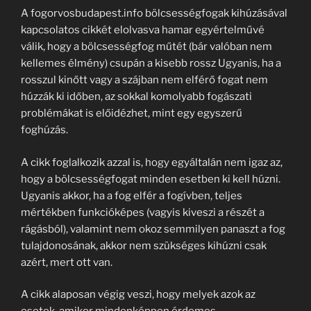
A fogorvosbudapest.info bölcsességfogak kihúzásával
kapcsolatos cikkét elolvasva hamar egyértelművé
válik, hogy a bölcsességfog műtét (bár valóban nem
kellemes élmény) csupán a kisebb rossz Ugyanis, ha a
rosszul kinőtt vagy a szájban nem elférő fogat nem
húzzák ki időben, az sokkal komolyabb fogászati
problémákat is előidézhet, mint egy egyszerű
foghúzás.
A cikk foglalkozik azzal is, hogy egyáltalán nem igaz az,
hogy a bölcsességfogat minden esetben ki kell húzni.
Ugyanis akkor, ha a fog elfér a fogívben, teljes
mértékben funkcióképes (vagyis kiveszi a részét a
rágásból), valamint nem okoz semmilyen panaszt a fog
tulajdonosának, akkor nem szükséges kihúzni csak
azért, mert ott van.
A cikk alaposan végig veszi, hogy melyek azok az