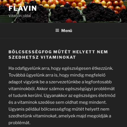
Tartalomhoz
FLAVIN
Vitamin oldal
Menü
BÖLCSESSÉGFOG MŰTÉT HELYETT NEM
SZEDHETSZ VITAMINOKAT
Ha odafigyelünk arra, hogy egészségesen étkezzünk.
Továbbá ügyelünk arra is, hogy mindig megfelelő
adagot vigyünk be a szervezetünkbe a legfontosabb
vitaminokból. Akkor számos egészségügyi problémát
el tudunk kerülni. Ugyanakkor az egészséges életmód
és a vitaminok szedése sem oldhat meg mindent.
Ugyanis például bölcsességfog műtét helyett nem
szedhetünk vitaminokat, amelyek majd megoldják a
problémát.