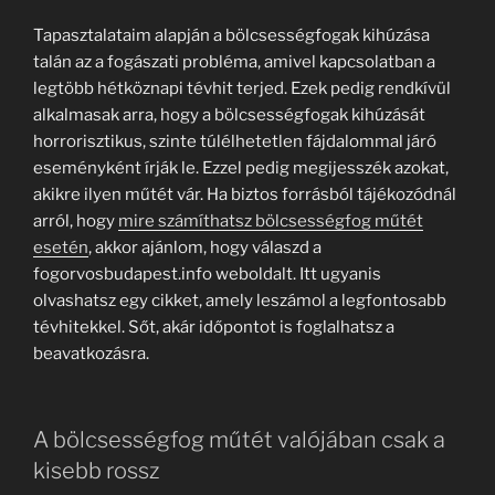
Tapasztalataim alapján a bölcsességfogak kihúzása
talán az a fogászati probléma, amivel kapcsolatban a
legtöbb hétköznapi tévhit terjed. Ezek pedig rendkívül
alkalmasak arra, hogy a bölcsességfogak kihúzását
horrorisztikus, szinte túlélhetetlen fájdalommal járó
eseményként írják le. Ezzel pedig megijesszék azokat,
akikre ilyen műtét vár. Ha biztos forrásból tájékozódnál
arról, hogy
mire számíthatsz bölcsességfog műtét
esetén
, akkor ajánlom, hogy válaszd a
fogorvosbudapest.info weboldalt. Itt ugyanis
olvashatsz egy cikket, amely leszámol a legfontosabb
tévhitekkel. Sőt, akár időpontot is foglalhatsz a
beavatkozásra.
A bölcsességfog műtét valójában csak a
kisebb rossz