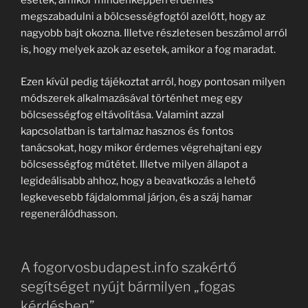
esetek, amikor mindenképpen érdemes
megszabadulni a bölcsességfogtól azelőtt, hogy az
nagyobb bajt okozna. Illetve részletesen beszámol arról
is, hogy melyek azok az esetek, amikor a fog maradat.
Ezen kívül pedig tájékoztat arról, hogy pontosan milyen
módszerek alkalmazásával történhet meg egy
bölcsességfog eltávolítása. Valamint azzal
kapcsolatban is tartalmaz hasznos és fontos
tanácsokat, hogy mikor érdemes végrehajtani egy
bölcsességfog műtétet. Illetve milyen állapot a
legideálisabb ahhoz, hogy a beavatkozás a lehető
legkevesebb fájdalommal járjon, és a száj hamar
regenerálódhasson.
A fogorvosbudapest.info szakértő
segítséget nyújt bármilyen „fogas
kérdésben”