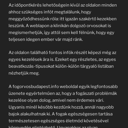
Az időpontkérés lehetőségein kívül az oldalon minden
ahhoz szükséges infót megtalálunk, hogy
meggyőződhessünk róla: itt igazán szakértő kezekben
leszünk. A weblapon a klinikán dolgozó orvosokat is
megismerhetjük, így attól sem kell félnünk, hogy egy
teljesen idegen ember vár majd ránk.
Az oldalon található fontos infók részét képezi még az
egyes kezelések ára is. Ezeket egy részletes, az egyes
beavatkozás-típusokat külön-külön tárgyaló listában
nézhetjük meg.
A fogorvosbudapest.info weboldal egyik legfontosabb
üzenete egyértelműen az, hogy a fogászati problémák
kezelése olyan dolog, amivel nem érdemes vári.
Ugyanis minél később kezdünk hozzá, annál nagyobb
bajok alakulhatnak ki. A fogak egészségesen tartása
természetesen egészséges életmód követésével
könnyedén elintézhető. Ugyanakkor az olyan