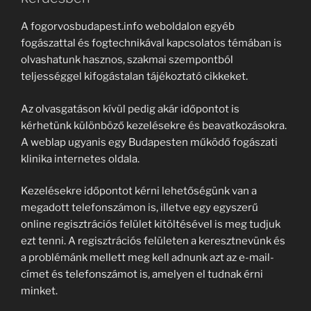
A fogorvosbudapest.info weboldalon egyéb
fogászattal és fogtechnikával kapcsolatos témában is
olvashatunk hasznos, szakmai szempontból
teljességgel kifogástalan tájékoztató cikkeket.
Az olvasgatáson kívül pedig akár időpontot is
kérhetünk különböző kezelésekre és beavatkozásokra.
A weblap ugyanis egy Budapesten működő fogászati
klinika internetes oldala.
Kezelésekre időpontot kérni lehetőségünk van a
megadott telefonszámon is, illetve egy egyszerű
online regisztrációs felület kitöltésével is meg tudjuk
ezt tenni. A regisztrációs felületen a keresztnevünk és
a problémánk mellett meg kell adnunk azt az e-mail-
címet és telefonszámot is, amelyen el tudnak érni
minket.