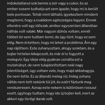
indokolatlanul sok benne a zsír vagy a cukor, és az
ember sosem tudhatja azt sem igazán, hogy mi is került
bele pontosan. Tehát mint látható, igyekeztem mindent
megtenni, hogy a családom egészséges legyen. Ennek
ellenére volt egy időszak, amikor egyszerűen állandóan
náthás volt valaki. Már nagyon dühös voltam, ennél
többet én sem tudtam tenni, de úgy tűnt, hogy ez sem
elég. Nem értettem, hogy mi lehet a probléma. Ám egy
nap rájöttem. Este zuhanyoztam, ahogy szoktam, és a
bojler hirtelen kikapcsolt, és már el is fogyott a
melegvíz. Egy ideje elég gyakran csinálta ezt a
mutatványt, de nem tulajdonítottam neki nagy
jelentőséget, úgy voltam vele, hogy majd abbahagyja.
De nem tette. Ez az állandó meleg víz, hideg zuhany
váltás nem tett nekünk túl jót, és ezért fáztunk meg
rendszeresen. Aznap este nekem is különösen rosszul
esett, úgyhogy tudtam, hogy ide új bojler kell, mert az
akkori egy ősrégi darab volt.