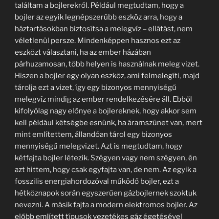
találtam a bojlerekről. Például megtudtam, hogy a
bojler az egyik legnépszerűbb eszköz arra, hogy a
háztartásokban biztosítsa a melegvíz – ellátást, nem
véletlenül persze. Mindenképpen hasznos ezt az
eszközt választani, ha az ember házában
párhuzamosan, több helyen is használnak meleg vizet.
Hiszen a bojler egy olyan eszköz, ami felmelegíti, majd
tárolja ezt a vizet, így egy bizonyos mennyiségű
melegvíz mindig az ember rendelkezésére áll. Ebből
kifolyólag nagy előnye a bojlereknek, hogy akkor sem
kell például kétségbe esnünk, ha áramszünet van, mert
mint említettem, állandóan tárol egy bizonyos
mennyiségű melegvizet. Azt is megtudtam, hogy
kétfajta bojler létezik. Szégyen vagy nem szégyen, én
azt hittem, hogy csak egyfajta van, de nem. Az egyik a
fosszilis energiahordozóval működő bojler, ezt a
hétköznapok során egyszerűen gázbojlernek szoktuk
nevezni. A másik fajta a modern elektromos bojler. Az
előbb említett típusok vezetékes gáz égetésével