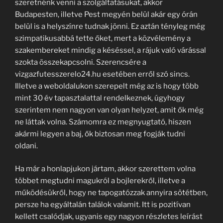
szeretnénk venni a szolgáltatásukat, akkor
Budapesten, illetve Pest megyén belül akár egy órán
belül is a helyszínre tudnak jönni. Ez aztán tényleg még
szimpatikusabbá tette őket, mert a közvélemény a
szakembereket mindig a késéssel, a rájuk való várással
szokta összekapcsolni. Szerencsére a
vizgazfutesszerelo24.hu esetében erről szó sincs.
Illetve a weboldalukon szerepelt még az is hogy több
mint 30 év tapasztalattal rendelkeznek, úgyhogy
szerintem nem nagyon van olyan helyzet, amit ők még
ne láttak volna. Számomra ez megnyugtató, hiszen
akármi legyen a baj, ők biztosan meg fogják tudni
oldani.
Ha már a honlapjukon jártam, akkor szerettem volna
többet megtudni magukról a bojlerekről, illetve a
működésükről, hogy ne tapogatózzak annyira sötétben,
persze ha egyáltalán találok valamit. Itt is pozitívan
kellett csalódjak, ugyanis egy nagyon részletes leírást