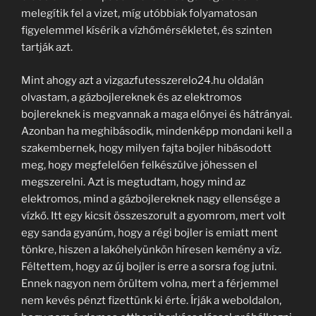
melegítik fel a vizet, míg utóbbiak folyamatosan
figyelemmel kísérik a vízhőmérsékletet, és szinten
tartják azt.
Mint ahogy azt a vizgazfutesszerelo24.hu oldalán
olvastam, a gázbojlereknek és az elektromos
bojlereknek is megvannak a maga előnyei és hátrányai.
Azonban ha meghibásodik, mindenképp mondani kell a
szakembernek, hogy milyen fajta bojler hibásodott
meg, hogy megfelelően felkészülve jöhessen el
megszerelni. Azt is megtudtam, hogy mind az
elektromos, mind a gázbojlereknek nagy ellensége a
vízkő. Itt egy kicsit összeszorult a gyomrom, mert volt
egy sanda gyanúm, hogy a régi bojler is emiatt ment
tönkre, hiszen a lakóhelyünkön híresen kemény a víz.
Féltettem, hogy az új bojler is erre a sorsra fog jutni.
Ennek nagyon nem örültem volna, mert a férjemmel
nem kevés pénzt fizettünk ki érte. Írják a weboldalon,