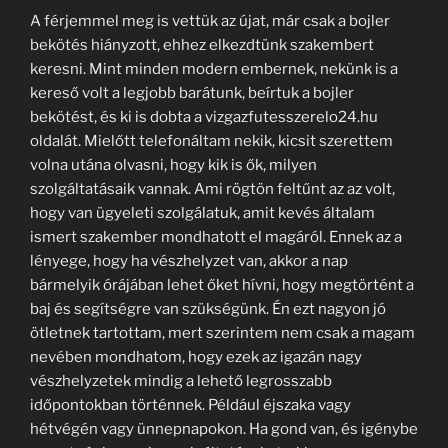
A férjemmel meg is vettük az újat, már csak a bojler
bekötés hiányzott, ehhez elkezdtünk szakembert
keresni. Mint minden modern embernek, nekünk is a
kereső volt a legjobb barátunk, beírtuk a bojler
bekötést, és ki is dobta a vizgazfutesszerelo24.hu
oldalát. Mielőtt telefonáltam nekik, kicsit szerettem
volna utána olvasni, hogy kik is ők, milyen
szolgáltatásaik vannak. Ami rögtön feltűnt az az volt,
hogy van ügyeleti szolgálatuk, amit kevés általam
ismert szakember mondhatott el magáról. Ennek az a
lényege, hogy ha vészhelyzet van, akkor a nap
bármelyik órájában lehet őket hívni, hogy megtörtént a
baj és segítségre van szükségünk. Én ezt nagyon jó
ötletnek tartottam, mert szerintem nem csak a magam
nevében mondhatom, hogy ezek az igazán nagy
vészhelyzetek mindig a lehető legrosszabb
időpontokban történnek. Például éjszaka vagy
hétvégén vagy ünnepnapokon. Ha gond van, és igénybe