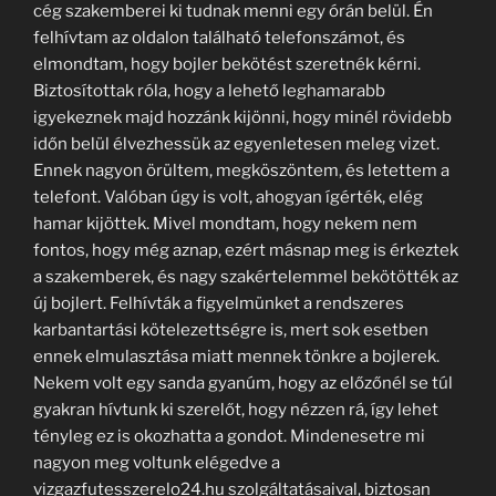
cég szakemberei ki tudnak menni egy órán belül. Én
felhívtam az oldalon található telefonszámot, és
elmondtam, hogy bojler bekötést szeretnék kérni.
Biztosítottak róla, hogy a lehető leghamarabb
igyekeznek majd hozzánk kijönni, hogy minél rövidebb
időn belül élvezhessük az egyenletesen meleg vizet.
Ennek nagyon örültem, megköszöntem, és letettem a
telefont. Valóban úgy is volt, ahogyan ígérték, elég
hamar kijöttek. Mivel mondtam, hogy nekem nem
fontos, hogy még aznap, ezért másnap meg is érkeztek
a szakemberek, és nagy szakértelemmel bekötötték az
új bojlert. Felhívták a figyelmünket a rendszeres
karbantartási kötelezettségre is, mert sok esetben
ennek elmulasztása miatt mennek tönkre a bojlerek.
Nekem volt egy sanda gyanúm, hogy az előzőnél se túl
gyakran hívtunk ki szerelőt, hogy nézzen rá, így lehet
tényleg ez is okozhatta a gondot. Mindenesetre mi
nagyon meg voltunk elégedve a
vizgazfutesszerelo24.hu szolgáltatásaival, biztosan