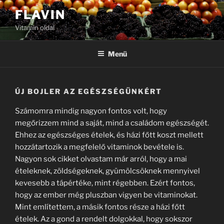
Tartalomhoz
FLAVIN
Vitamin oldal
Menü
ÚJ BOJLER AZ EGÉSZSÉGÜNKÉRT
Számomra mindig nagyon fontos volt, hogy
megőrizzem mind a saját, mind a családom egészségét.
Ehhez az egészséges ételek, és házi főtt koszt mellett
hozzátartozik a megfelelő vitaminok bevétele is.
Nagyon sok cikket olvastam már arról, hogy a mai
ételeknek, zöldségeknek, gyümölcsöknek mennyivel
kevesebb a tápértéke, mint régebben. Ezért fontos,
hogy az ember még pluszban vigyen be vitaminokat.
Mint említettem, a másik fontos része a házi főtt
ételek. Az a gond a rendelt dolgokkal, hogy sokszor