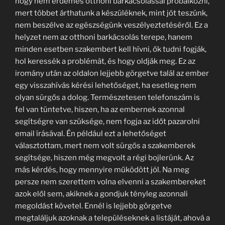
hogy nem érdemes otthoni barkácsolással próbálkozni,
mert többet árthatunk a készüléknek, mint jót teszünk,
nem beszélve az egészségünk veszélyeztetéséről. Ez a
helyzet nem az otthoni barkácsolás terepe, hanem
minden esetben szakembert kell hívni, ők tudni fogják,
hol keressék a problémát, és hogy oldják meg. Ez az
iromány után az oldalon lejjebb görgetve talál az ember
egy visszahívás kérési lehetőséget, ha esetleg nem
olyan sürgős a dolog. Természetesen telefonszám is
fel van tüntetve, hiszen, ha az embernek azonnal
segítségre van szüksége, nem fogja az időt pazarolni
email írásával. Én például ezt a lehetőséget
választottam, mert nem volt sürgős a szakemberek
segítsége, hiszen még megvolt a régi bojlerünk. Az
más kérdés, hogy mennyire működött jól. Na meg
persze nem szerettem volna elvenni a szakembereket
azok elől sem, akiknek a gondjuk tényleg azonnali
megoldást követel. Ennél is lejjebb görgetve
megtaláljuk azoknak a településeknek a listáját, ahová a