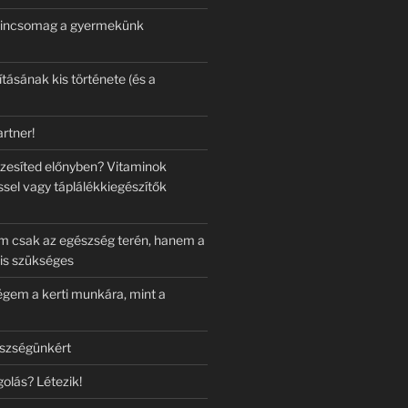
mincsomag a gyermekünk
tásának kis története (és a
rtner!
szesíted előnyben? Vitaminok
ssel vagy táplálékkiegészítők
m csak az egészség terén, hanem a
 is szükséges
gem a kerti munkára, mint a
észségünkért
olás? Létezik!