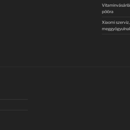
Vitaminvásárlá
pólóra
Xiaomi szerviz
meggyógyulna