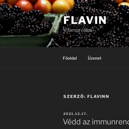
Tartalomhoz
FLAVIN
Vitamin oldal
Főoldal
Üzenet
SZERZŐ:
FLAVINN
BEKÜLDVE:
2021.12.17.
Védd az immunrend