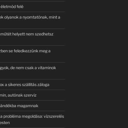
életmód felé
zek olyanok a nyomtatónak, mint a
műtét helyett nem szedhetsz
ben se feledkezzünk meg a
gyok, de nem csak a vitaminok
x a sikeres szállítás záloga
in, autónak szerviz
ajándékba magamnak
a probléma megoldása: vízszerelés
esten