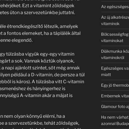
hérjéket. Ezt a vitamint zöldségek
Az egészséges 
tes úton a szervezetünkbe juttatni.
Az új alkatrés
vitaminok
le étrendkiegészítő létezik, amelyek
 a fontos elemeket, ha a táplálék által
Bölcsességfog 
lenne elegendő.
vitaminokat
Diákmunka köz
gy túlzásba vigyük egy-egy vitamin
vitaminokról
megárt a sok. Vannak köztük olyanok,
a napi ajánlott szintet, sőt még annak
Egészséges va
ilyen például a D-vitamin, de persze a túl
miatt
ből is káros). A túlzásba vitt C-vitamin
Egy jó thermobo
hasmenéshez és hányingerhez is
nnyiségű A-vitamin akár a májat is
Embernek vitam
Glamour foto 
 nem olyan könnyű elérni, ha a
Ha nem várhat 
 a szervezetünkbe, tehát zöldségek,
azonnal Budap