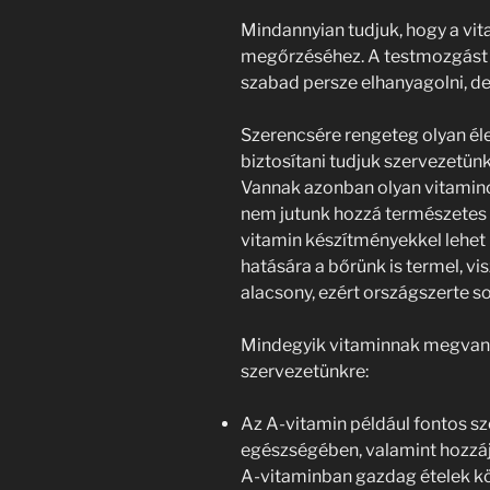
Mindannyian tudjuk, hogy a vi
megőrzéséhez. A testmozgást 
szabad persze elhanyagolni, de
Szerencsére rengeteg olyan él
biztosítani tudjuk szervezetü
Vannak azonban olyan vitamino
nem jutunk hozzá természetes 
vitamin készítményekkel lehet 
hatására a bőrünk is termel, v
alacsony, ezért országszerte 
Mindegyik vitaminnak megvan 
szervezetünkre:
Az A-vitamin például fontos sz
egészségében, valamint hozzá
A-vitaminban gazdag ételek közé