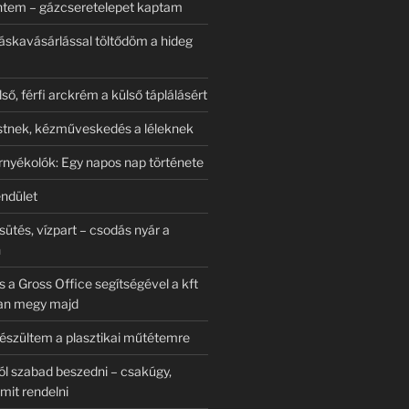
ntem – gázcseretelepet kaptam
táskavásárlással töltődöm a hideg
ső, férfi arckrém a külső táplálásért
stnek, kézműveskedés a léleknek
rnyékolók: Egy napos nap története
endület
ütés, vízpart – csodás nyár a
n
 a Gross Office segítségével a kft
bban megy majd
észültem a plasztikai műtétemre
ól szabad beszedni – csakúgy,
it rendelni