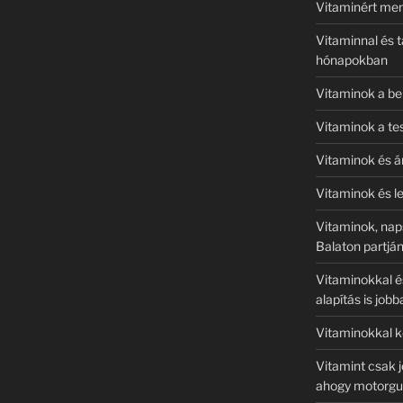
Vitaminért me
Vitaminnal és 
hónapokban
Vitaminok a bel
Vitaminok a te
Vitaminok és á
Vitaminok és l
Vitaminok, naps
Balaton partjá
Vitaminokkal és
alapítás is jo
Vitaminokkal k
Vitamint csak j
ahogy motorgum