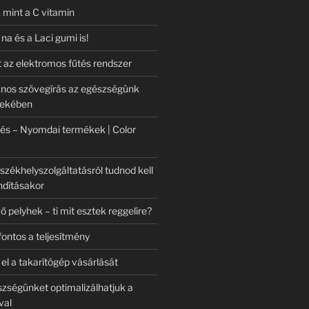
 mint a C vitamin
 na és a Laci gumi is!
 az elektromos fűtés rendszer
znos szövegírás az egészségünk
dekében
és – Nyomdai termékek | Color
székhelyszolgáltatásról tudnod kell
ndításakor
ző pelyhek – ti mit esztek reggelire?
ontos a teljesítmény
l a takarítógép vásárlását
ségünket optimalizálhatjuk a
val