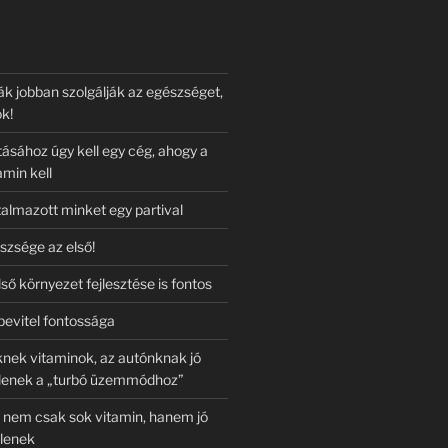
ák jobban szolgálják az egészséget,
k!
ásához úgy kell egy cég, ahogy a
min kell
almazott minket egy partival
zsége az első!
lső környezet fejlesztése is fontos
bevitel fontossága
nek vitaminok, az autónknak jó
llenek a „turbó üzemmódhoz”
a nem csak sok vitamin, hanem jó
llenek