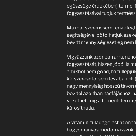
egészsége érdekében) termel fe
fogyasztásával tudjuk természe
Ma már szerencsére rengetegfé
segítségével pótolhatjuk ezeket
bevitt mennyiség esetleg nem 
Vigyázzunk azonban arra, neho
fogyasztását, hiszen jóból is 
amikből nem gond, ha túllépjük 
kétszeresétől sem lesz bajunk (
nagy mennyiség hosszú távon eb
bevitel azonban hasfájáshoz, 
vezethet, míg a töméntelen me
károsíthatja.
A vitamin-túladagolást azonban
hagyományos módon visszük be