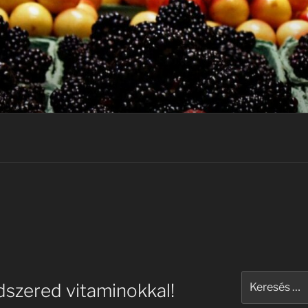
Keresés
szered vitaminokkal!
a
következő