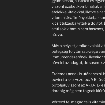
gyümölcsök, húsfélék és egyéb
viszont ezeket kombináljuk a 
ételekkel-italokkal, illetve a 
vitaminkészítményekkel, akko
kicsit túlzásba vittük a dolgo
a túl sok vitamin nem hasznos
nézve.
Más a helyzet, amikor valaki v
betegség folytán szüksége van 
immunrendszerének. Ilyenkor t
növelni az adagot, de sosem sz
Érdemes annak is utánanézni, h
bevinni a szervezetbe. A B- és 
pótoljuk, viszont az A-, D-, E- 
darabig még nem fognak kiürüln
Vértezd fel magad te is vitami