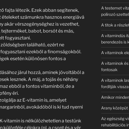
A testemet vit
ő fajta létezik. Ezek abban segítenek,
polírozó szette
tt ételeket számunkra hasznos energiává
ány akár vérszegénységhez is vezethet,
A titok a részle
, tejterméket, babot, borsót és más,
A vitamindús it
lt fogyasztani.
berendezés is k
zöldségben található, ezért ne
t fogyasztani ezekből a finomságokból.
A vitaminok el
ségek esetén különösen fontos a
A vitaminok és
fontosak
dásához járul hozzá, aminek jóvoltából a
sek lesznek. A máj, a tojás és néhány
A vitaminok las
lmaz ebből a fontos vitaminból, de a
fordítják vissza
pfény éri.
Amikor minden 
lgálja az E-vitamin is, amelyet
rgarinból, avokádóból is ki tud nyerni
Arany középút
Az egészség vi
K-vitamin is nélkülözhetetlen a testünk
rehabilitációs i
különféle célokra (pl. a csont és a vér