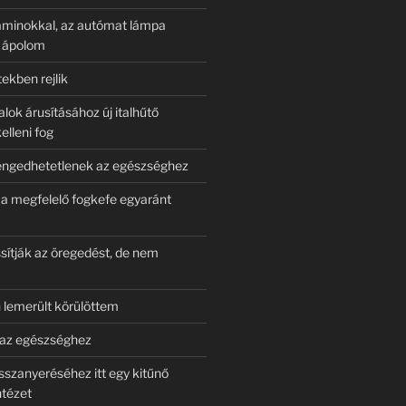
aminokkal, az autómat lámpa
l ápolom
tekben rejlik
alok árusításához új italhűtő
elleni fog
engedhetetlenek az egészséghez
 a megfelelő fogkefe egyaránt
sítják az öregedést, de nem
lemerült körülöttem
 az egészséghez
sszanyeréséhez itt egy kitűnő
ntézet