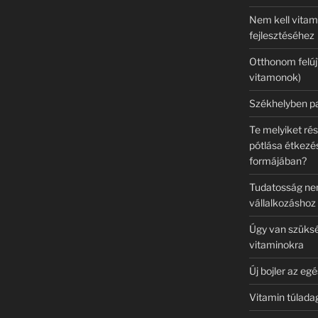
Nem kell vita
fejlesztéséhez
Otthonom felújí
vitamonok)
Székhelyben pa
Te melyiket ré
pótlása étkezé
formájában?
Tudatosság ne
vállalkozáshoz
Úgy van szüksé
vitaminokra
Új bojler az eg
Vitamin túladag