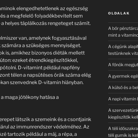
kifejezésre:
taminok elengedhetetlenek az egészség
OLDALAK
és a megfelelő folyadékbevitelt sem
 a helyes táplálkozás rengeteget számít.
A bőr pénztárc
mint a vitamino
elmiszer van, amelynek fogyasztásával
nk számára a szükséges mennyiséget.
A cégünk alapít
k is, amikhez bizonyos diéták mellett
testünknek vita
úton: ezeket étrendkiegészítőkkel,
A főnök megjut
pótolni. D-vitamint például napfény
iszont télen a napsütéses órák száma elég
A gyermek egés
sokan szenvednek D-vitamin hiányban.
A külső és a be
a maga jótékony hatása a
A napi vitamin 
A szervezetünk
kiegészítők ke
erepet látszik a szemeink és a csontjaink
járul az immunrendszer védelméhez. Az
A téli időszakr
 tartozik például a máj, a répa, a
téli gumik is ke