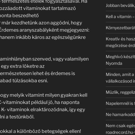
 természetes ételek fogyasztásával. Ha
Jobban beválik,
hozzáadott vitaminokat tartalmazó
naponta beszedhető
Kell a vitamin –
r már kezdhetünk azon aggódni, hogy
Környezetbarát
t. Érdemes aranyszabályként megjegyezni:
, hanem inkább káros az egészségünkre
Kreatív és has
megőrzése ér
Meghívó készít
itaminhiányban szenved, vagy valamilyen
Nyomda
egy extra löketre az
ermészetesen lehet és érdemes is
Minden, amit a 
abad túlzásokba esni.
vállalkozásod i
Müzlik, reggeli
ogy melyik vitamint milyen gyakran kell
C-vitaminokat például jó, ha naponta
Napelemnél is f
és K- vitaminok elraktározódnak, így egy
Ne hamarkodd e
i a testünkből.
Nem csak egész
nokkal a különböző betegségek ellen!
roadrecord.hu-