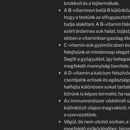
brokkoli és a tejtermékek.
A B-vitaminon belül 8 különböz
hogy a testünk az elfogyaszto
tudja alakítani. A B-vitamin hi
ezért érdemes sok halat, tojást
ebben a vitaminban gazdag éte
C-vitamin sok gyümölcsben és 
felejtsünk el mindennap elege
Segíti a gyógyulást, így beteg
megfelelő mennyiség bevitele.
A D-vitamin a kalcium felszívó
csontjaink erősek és egészsége
halfajta különösen sokat tarta
bőrünk is képes termelni, ha na
Az immunrendszer védelmét szo
különböző olajos magvakból, ma
a szervezetünk.
Végül, de nem utolsó sorban, a 
megfelelő működéséhez, hiszen 